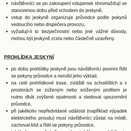
návštěvníci se po zakoupení vstupenek shromažďují ve
stanovenou dobu před vchodem do jeskyně,
vstup do jeskyně organizuje průvodce podle pokynů
vedoucího nebo dispečera provozu,
vyžadují-li to bezpečnostní nebo jiné vážné důvody,
mohou být jeskyně zcela nebo částečně uzavřeny.
PROHLÍDKA JESKYNÍ
po dobu prohlídky jeskyně jsou návštěvníci povinni řídit
se pokyny průvodce a nerušit jeho výklad,
na celé prohlídkové trase, zvláště na schodištích a v
prostorách se zúženým nebo sníženým profilem je
nutno dbát zvýšené opatrnosti a sledovat upozornění
průvodce,
při jakékoliv nepředvídané události (například výpadek
elektrického proudu) musí návštěvníci zůstat na místě,
zachovat klid a řídit se pokyny průvodce,