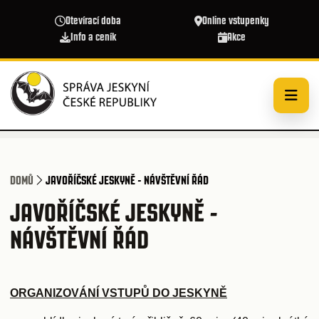
Přejít k hlavnímu obsahu
Otevírací doba
Online vstupenky
Info a ceník
Akce
DOMŮ
JAVOŘÍČSKÉ JESKYNĚ - NÁVŠTĚVNÍ ŘÁD
JAVOŘÍČSKÉ JESKYNĚ -
NÁVŠTĚVNÍ ŘÁD
ORGANIZOVÁNÍ VSTUPŮ DO JESKYNĚ