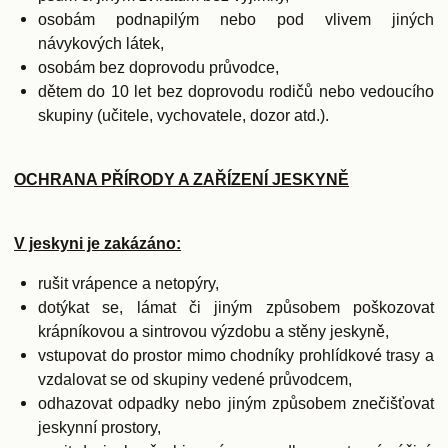
osobám podnapilým nebo pod vlivem jiných
návykových látek,
osobám bez doprovodu průvodce,
dětem do 10 let bez doprovodu rodičů nebo vedoucího
skupiny (učitele, vychovatele, dozor atd.).
OCHRANA PŘÍRODY A ZAŘÍZENÍ JESKYNĚ
V jeskyni je zakázáno:
rušit vrápence a netopýry,
dotýkat se, lámat či jiným způsobem poškozovat
krápníkovou a sintrovou výzdobu a stěny jeskyně,
vstupovat do prostor mimo chodníky prohlídkové trasy a
vzdalovat se od skupiny vedené průvodcem,
odhazovat odpadky nebo jiným způsobem znečišťovat
jeskynní prostory,