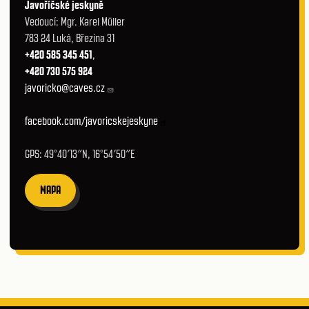
Javoříčské jeskyně
Vedoucí: Mgr. Karel Müller
783 24 Luká, Březina 31
+420 585 345 451
,
+420 730 575 924
javoricko@caves.cz
facebook.com/javoricskejeskyne
GPS: 49°40′13″N, 16°54′50″E
MAPA