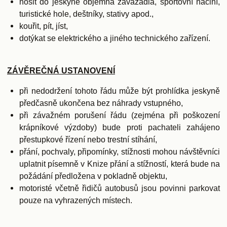
nosit do jeskyně objemná zavazadla, sportovní náčiní,
turistické hole, deštníky, stativy apod.,
kouřit, pít, jíst,
dotýkat se elektrického a jiného technického zařízení.
ZÁVĚREČNÁ USTANOVENÍ
při nedodržení tohoto řádu může být prohlídka jeskyně
předčasně ukončena bez náhrady vstupného,
při závažném porušení řádu (zejména při poškození
krápníkové výzdoby) bude proti pachateli zahájeno
přestupkové řízení nebo trestní stíhání,
přání, pochvaly, připomínky, stížnosti mohou návštěvníci
uplatnit písemně v Knize přání a stížností, která bude na
požádání předložena v pokladně objektu,
motoristé včetně řidičů autobusů jsou povinni parkovat
pouze na vyhrazených místech.