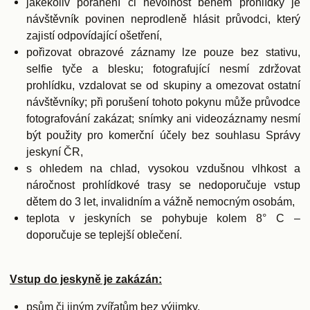
jakékoliv poranění či nevolnost během prohlídky je
návštěvník povinen neprodleně hlásit průvodci, který
zajistí odpovídající ošetření,
pořizovat obrazové záznamy lze pouze bez stativu,
selfie tyče a blesku; fotografující nesmí zdržovat
prohlídku, vzdalovat se od skupiny a omezovat ostatní
návštěvníky; při porušení tohoto pokynu může průvodce
fotografování zakázat; snímky ani videozáznamy nesmí
být použity pro komerční účely bez souhlasu Správy
jeskyní ČR,
s ohledem na chlad, vysokou vzdušnou vlhkost a
náročnost prohlídkové trasy se nedoporučuje vstup
dětem do 3 let, invalidním a vážně nemocným osobám,
teplota v jeskyních se pohybuje kolem 8° C –
doporučuje se teplejší oblečení.
Vstup do jeskyně je zakázán:
psům či jiným zvířatům bez výjimky,