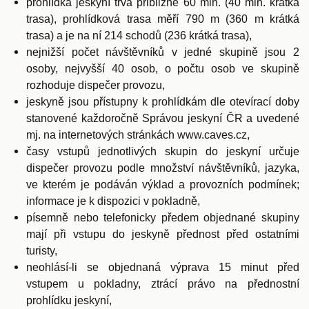
prohlídka jeskyní trvá přibližně 60 min. (40 min. krátká
trasa), prohlídková trasa měří 790 m (360 m krátká
trasa) a je na ní 214 schodů (236 krátká trasa),
nejnižší počet návštěvníků v jedné skupině jsou 2
osoby, nejvyšší 40 osob, o počtu osob ve skupině
rozhoduje dispečer provozu,
jeskyně jsou přístupny k prohlídkám dle otevírací doby
stanovené každoročně Správou jeskyní ČR a uvedené
mj. na internetových stránkách www.caves.cz,
časy vstupů jednotlivých skupin do jeskyní určuje
dispečer provozu podle množství návštěvníků, jazyka,
ve kterém je podáván výklad a provozních podmínek;
informace je k dispozici v pokladně,
písemně nebo telefonicky předem objednané skupiny
mají při vstupu do jeskyně přednost před ostatními
turisty,
neohlásí-li se objednaná výprava 15 minut před
vstupem u pokladny, ztrácí právo na přednostní
prohlídku jeskyní,