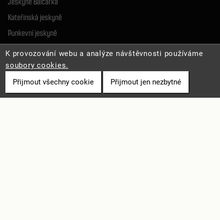
Jeskyně Balcarka
Kateřinská jeskyně
Punkevní jeskyně
Sloupsko-šošůvské j.
K provozování webu a analýze návštěvnosti používáme
Jeskyně Výpustek
soubory cookies.
Přijmout všechny cookie
Přijmout jen nezbytné
SLUŽBY A INFO
Pro média
Online vstupenky
Volná místa
Mapa stránek
Prohlášení o přístupnosti
Ochrana osobních údajů
Zásady cookies