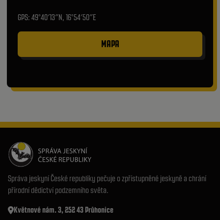
GPS: 49°40′13″N, 16°54′50″E
MAPA
Správa jeskyní České republiky pečuje o zpřístupněné jeskyně a chrání
přírodní dědictví podzemního světa.
Květnové nám. 3, 252 43 Průhonice