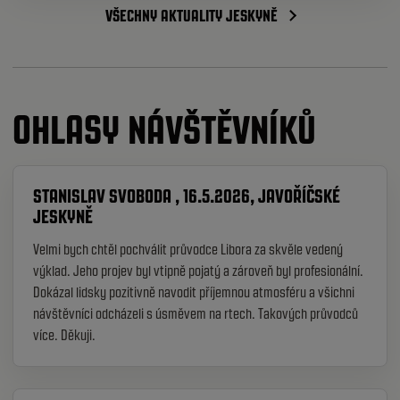
VŠECHNY AKTUALITY JESKYNĚ
OHLASY NÁVŠTĚVNÍKŮ
STANISLAV SVOBODA , 16.5.2026, JAVOŘÍČSKÉ
JESKYNĚ
Velmi bych chtěl pochválit průvodce Libora za skvěle vedený
výklad. Jeho projev byl vtipně pojatý a zároveň byl profesionální.
Dokázal lidsky pozitivně navodit příjemnou atmosféru a všichni
návštěvníci odcházeli s úsměvem na rtech. Takových průvodců
více. Děkuji.