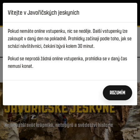
Přejít k hlavnímu obsahu
Otevírací doba
Online vstupenky
Vítejte v Javoříčských jeskyních
Info a ceník
Akce
Pokud nemáte online vstupenku, nic se neděje. Další vstupenky lze
zakoupit v daný den na pokladně. Prohlídky začínají podle toho, jak se
schází návštěvníci, čekání bývá kolem 30 minut.
Pokud se neprodá žádná online vstupenka, prohlídka se v daný čas
DOMŮ
NAVŠTIVTE JESKYNĚ
JAVOŘÍČSKÉ JESKYNĚ
nemusí konat.
INFORMACE A PŘÍSTUP
ROZUMÍM
JAVOŘÍČSKÉ JESKYNĚ
Nejbohatší svět krápníků, netopýrů a svědectví historie