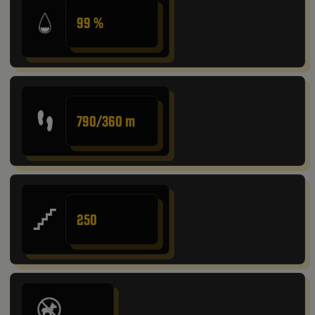
99 %
790/360 m
250