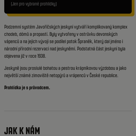
(Jen pro vybrané prohlídky)
Podzemní systém Javoříčských jeskyní vytváří komplikovaný komplex
chodeb, dómů a propastí. Byly vytvořeny v ostrůvku devonských
vápenců a na jejich vývoji se podílel potok Špraněk, který dal jméno i
národní přírodní rezervaci nad jeskyněmi. Podstatná část jeskyní byla
objevena již v roce 1938.
Jeskyně jsou proslulé bohatou a pestrou krápníkovou výzdobou a jako
největší známé zimoviště netopýrů a vrápenců v České republice.
Prohlídka je s průvodcem.
JAK K NÁM