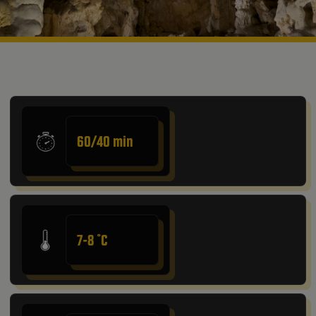
60/40 min
7-8 ˚C