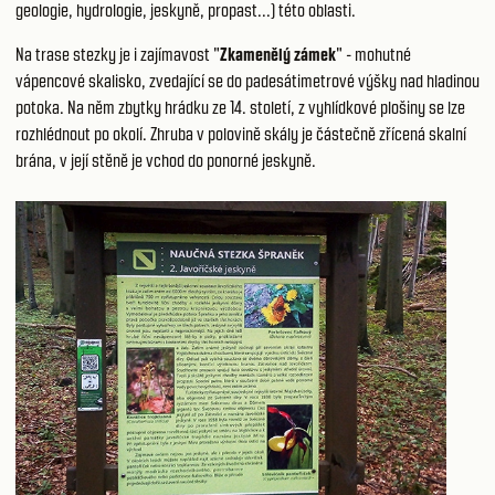
geologie, hydrologie, jeskyně, propast...) této oblasti.
Na trase stezky je i zajímavost "
Zkamenělý zámek
" - mohutné
vápencové skalisko, zvedající se do padesátimetrové výšky nad hladinou
potoka. Na něm zbytky hrádku ze 14. století, z vyhlídkové plošiny se lze
rozhlédnout po okolí. Zhruba v polovině skály je částečně zřícená skalní
brána, v její stěně je vchod do ponorné jeskyně.