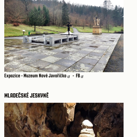
Expozice - Muzeum Nové Javoříčko
-
FB
MLADEČSKÉ JESKYNĚ