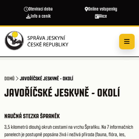
Přejít k hlavnímu obsahu
Otevírací doba
Online vstupenky
Info a ceník
Akce
DOMŮ
JAVOŘÍČSKÉ JESKYNĚ - OKOLÍ
JAVOŘÍČSKÉ JESKYNĚ - OKOLÍ
NAUČNÁ STEZKA ŠPRANĚK
3,5 kilometrů dlouhý okruh cestami na vrchu Špraňku. Na 7 informačních
panelech je postupně popsána živá i neživá příroda (fauna, flóra, les,