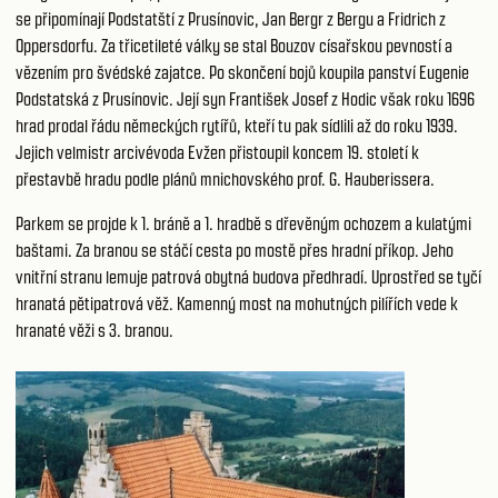
se připomínají Podstatští z Prusínovic, Jan Bergr z Bergu a Fridrich z
Oppersdorfu. Za třicetileté války se stal Bouzov císařskou pevností a
vězením pro švédské zajatce. Po skončení bojů koupila panství Eugenie
Podstatská z Prusínovic. Její syn František Josef z Hodic však roku 1696
hrad prodal řádu německých rytířů, kteří tu pak sídlili až do roku 1939.
Jejich velmistr arcivévoda Evžen přistoupil koncem 19. století k
přestavbě hradu podle plánů mnichovského prof. G. Hauberissera.
Parkem se projde k 1. bráně a 1. hradbě s dřevěným ochozem a kulatými
baštami. Za branou se stáčí cesta po mostě přes hradní příkop. Jeho
vnitřní stranu lemuje patrová obytná budova předhradí. Uprostřed se tyčí
hranatá pětipatrová věž. Kamenný most na mohutných pilířích vede k
hranaté věži s 3. branou.