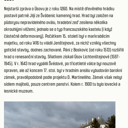
Nejstarší zpráva o Úsovu je z roku 1260. Na místě dřevěného hrádku
postavil patrně Jiljí ze Švábenic kamenný hrad. Hrad byl založen na
půdorysu nepravidelného oválu, hradební zeď zesílena několika
okrouhlými věžemi; jednalo se o typ francouzského kastelu (i když
částečně deformovaný). Počátkem 15. století byl v markraběcím
majetku, od roku 1416 tu vládli Jenštejnové, za nichž vznikly všechny
gotické stavby, dodnes zachované. Páni z Boskovic (od roku 1513) rozšířili
hrad o renesanční stavby. Sňatkem získali Úsov Lichtenštejnové (1597-
1945). V r. 1643 hrad vypálili Švédové, po třicetileté válce byl nouzově
opraven, ale až koncem 17. stol. byl v hradním areálu vybudován barokní
zámek, pravděpodobně podle projektu D. Martinelliho. Zámek však nebyl
sídlem majitelů, pouze centrem panství. Kolem r. 1900 tu bylo lovecké a
lesnické muzeum.