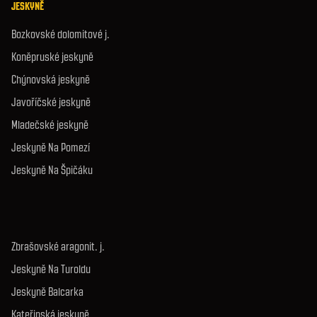
JESKYNĚ
Bozkovské dolomitové j.
Koněpruské jeskyně
Chýnovská jeskyně
Javoříčské jeskyně
Mladečské jeskyně
Jeskyně Na Pomezí
Jeskyně Na Špičáku
Zbrašovské aragonit. j.
Jeskyně Na Turoldu
Jeskyně Balcarka
Kateřinská jeskyně