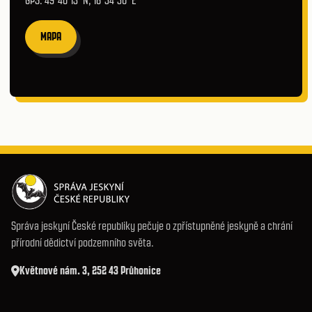
GPS: 49°40′13″N, 16°54′50″E
MAPA
Správa jeskyní České republiky pečuje o zpřístupněné jeskyně a chrání
přírodní dědictví podzemního světa.
Květnové nám. 3, 252 43 Průhonice