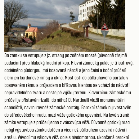
Do zámku se vstupuje z jz. strany po zděném mostě (původně zřejmě
padacím) přes hluboký hradní příkop. Hlavní zámecký palác je třípatrový,
obdélného půdorysu, má bosovaná nároží a jeho čelní a boční průčelí
člení jen kordónové římsy a okna. Most ústí do půlkruhového portálu v
bosovaném rámu a průjezdem s křížovou klenbou se vchází do nádvoří
nepravidelného tvaru a nestejné výšky terénu. K dvornímu zámeckému
průčelí je přistavěn rizalit, do něhož D. Martinelli vložil monumentální
schodiště; navrhl rovněž zámecké portály. Barokní zámek byl vestavěn
do středověkého hradu, mezi věže gotického opevnění. Na levé straně
zámku vstupuje z průčelí jedna z válcových věží. Původně gotický hrad
nebyl výstavbou zámku dotčen a více než půlkruhem uzavírá nádvoří
areálu. Vévodí mu válcová věž, dole s hladomornou, ukončená barokní