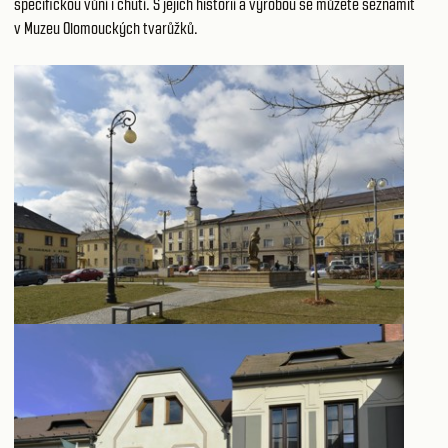
specifickou vůní i chutí. S jejich historií a výrobou se můžete seznámit
v Muzeu Olomouckých tvarůžků.