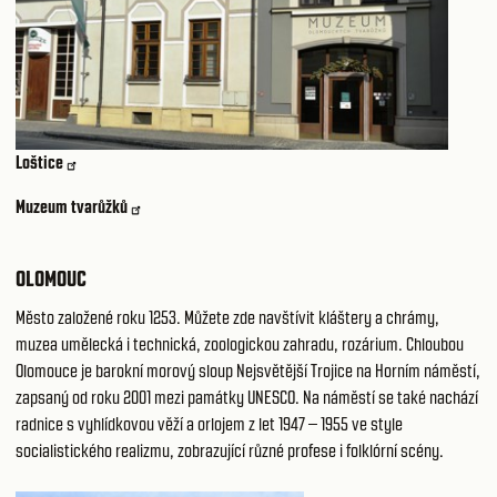
Loštice
Muzeum tvarůžků
OLOMOUC
Město založené roku 1253. Můžete zde navštívit kláštery a chrámy,
muzea umělecká i technická, zoologickou zahradu, rozárium. Chloubou
Olomouce je barokní morový sloup Nejsvětější Trojice na Horním náměstí,
zapsaný od roku 2001 mezi památky UNESCO. Na náměstí se také nachází
radnice s vyhlídkovou věží a orlojem z let 1947 – 1955 ve style
socialistického realizmu, zobrazující různé profese i folklórní scény.