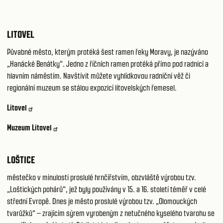
LITOVEL
Půvabné město, kterým protéká šest ramen řeky Moravy, je nazýváno
„Hanácké Benátky“. Jedno z říčních ramen protéká přímo pod radnicí a
hlavním náměstím. Navštívit můžete vyhlídkovou radniční věž či
regionální muzeum se stálou expozicí litovelských řemesel.
Litovel
Muzeum Litovel
LOŠTICE
městečko v minulosti proslulé hrnčířstvím, obzvláště výrobou tzv.
„Loštických pohárů“, jež byly používány v 15. a 16. století téměř v celé
střední Evropě. Dnes je město proslulé výrobou tzv. „Olomouckých
tvarůžků“ – zrajícím sýrem vyrobeným z netučného kyselého tvarohu se