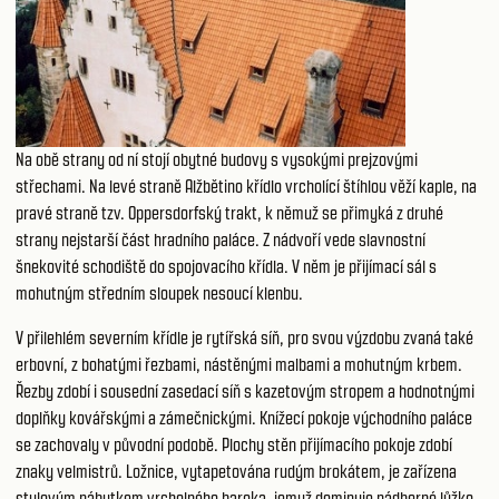
Na obě strany od ní stojí obytné budovy s vysokými prejzovými
střechami. Na levé straně Alžbětino křídlo vrcholící štíhlou věží kaple, na
pravé straně tzv. Oppersdorfský trakt, k němuž se přimyká z druhé
strany nejstarší část hradního paláce. Z nádvoří vede slavnostní
šnekovité schodiště do spojovacího křídla. V něm je přijímací sál s
mohutným středním sloupek nesoucí klenbu.
V přilehlém severním křídle je rytířská síň, pro svou výzdobu zvaná také
erbovní, z bohatými řezbami, nástěnými malbami a mohutným krbem.
Řezby zdobí i sousední zasedací síň s kazetovým stropem a hodnotnými
doplňky kovářskými a zámečnickými. Knížecí pokoje východního paláce
se zachovaly v původní podobě. Plochy stěn přijímacího pokoje zdobí
znaky velmistrů. Ložnice, vytapetována rudým brokátem, je zařízena
stylovým nábytkem vrcholného baroka, jemuž dominuje nádherné lůžko.