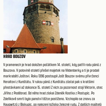
HRAD BOUZOV
V pramenech je hrad doložen počátkem 14. století, kdy patřil rodu pánů z
Bouzova. V polovině století přešel majetek na Vildenberky a ti je prodali
markraběti Joštovi. Roku 1396 postoupil Jošt Bouzov svému přívrženci
Heraltovi z Kunštátu. V rukou pánů z Kunštátu zůstal pak s kratšími
přestávkami až dokonce 15. století Z nich za pozornost stojí Viktorin, otec
Jiřího z Poděbrad. Od něho hrad získal Zdeněk Kostka z Postupic. Po
Zdeňkově smrti bylo panství těžce postiženo. Vzchopilo se znovu za
Haugwitzů z Biskupic, po nalezení ložiska železné rudy. Z dalších majitelů