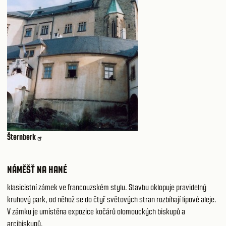
Šternberk
NÁMĚŠŤ NA HANÉ
klasicistní zámek ve francouzském stylu. Stavbu oklopuje pravidelný
kruhový park, od něhož se do čtyř světových stran rozbíhají lipové aleje.
V zámku je umístěna expozice kočárů olomouckých biskupů a
arcibiskupů.