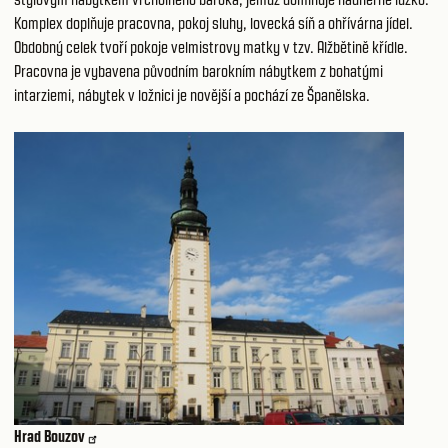
Komplex doplňuje pracovna, pokoj sluhy, lovecká síň a ohřívárna jídel.
Obdobný celek tvoří pokoje velmistrovy matky v tzv. Alžbětině křídle.
Pracovna je vybavena původním barokním nábytkem z bohatými
intarziemi, nábytek v ložnici je novější a pochází ze Španělska.
Hrad Bouzov