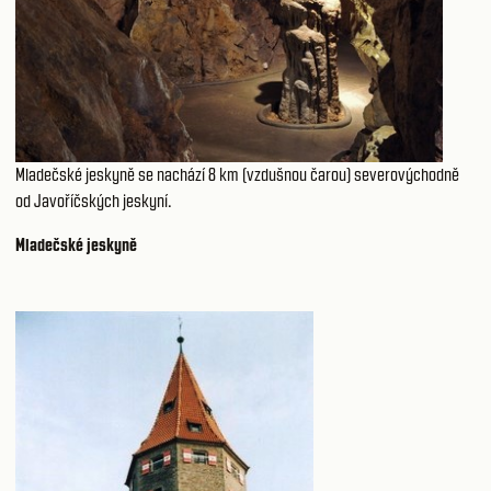
Mladečské jeskyně se nachází 8 km (vzdušnou čarou) severovýchodně
od Javoříčských jeskyní.
Mladečské jeskyně