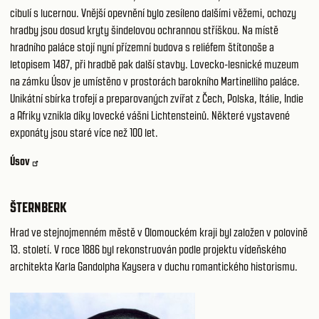
cibulí s lucernou. Vnější opevnění bylo zesíleno dalšími věžemi, ochozy
hradby jsou dosud kryty šindelovou ochrannou stříškou. Na místě
hradního paláce stojí nyní přízemní budova s reliéfem štítonoše a
letopisem 1487, při hradbě pak další stavby. Lovecko-lesnické muzeum
na zámku Úsov je umístěno v prostorách barokního Martinelliho paláce.
Unikátní sbírka trofejí a preparovaných zvířat z Čech, Polska, Itálie, Indie
a Afriky vznikla díky lovecké vášni Lichtensteinů. Některé vystavené
exponáty jsou staré více než 100 let.
Úsov
ŠTERNBERK
Hrad ve stejnojmenném městě v Olomouckém kraji byl založen v polovině
13. století. V roce 1886 byl rekonstruován podle projektu vídeňského
architekta Karla Gandolpha Kaysera v duchu romantického historismu.