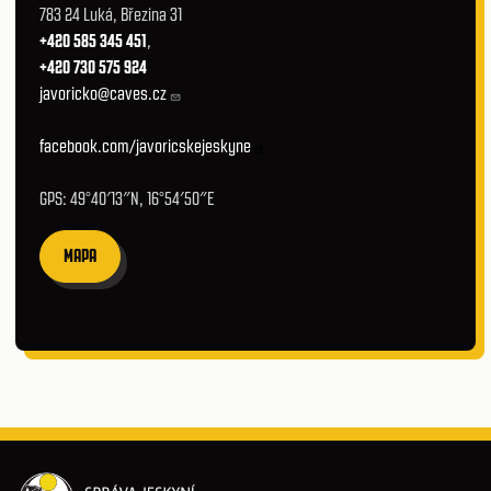
783 24 Luká, Březina 31
+420 585 345 451
,
+420 730 575 924
javoricko@caves.cz
facebook.com/javoricskejeskyne
GPS: 49°40′13″N, 16°54′50″E
MAPA