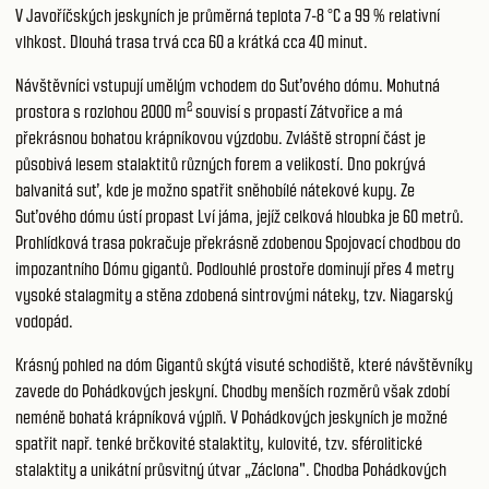
V Javoříčských jeskyních je průměrná teplota 7-8 °C a 99 % relativní
vlhkost. Dlouhá trasa trvá cca 60 a krátká cca 40 minut.
Návštěvníci vstupují umělým vchodem do Suťového dómu. Mohutná
2
prostora s rozlohou 2000 m
souvisí s propastí Zátvořice a má
překrásnou bohatou krápníkovou výzdobu. Zvláště stropní část je
působivá lesem stalaktitů různých forem a velikostí. Dno pokrývá
balvanitá suť, kde je možno spatřit sněhobílé nátekové kupy. Ze
Suťového dómu ústí propast Lví jáma, jejíž celková hloubka je 60 metrů.
Prohlídková trasa pokračuje překrásně zdobenou Spojovací chodbou do
impozantního Dómu gigantů. Podlouhlé prostoře dominují přes 4 metry
vysoké stalagmity a stěna zdobená sintrovými náteky, tzv. Niagarský
vodopád.
Krásný pohled na dóm Gigantů skýtá visuté schodiště, které návštěvníky
zavede do Pohádkových jeskyní. Chodby menších rozměrů však zdobí
neméně bohatá krápníková výplň. V Pohádkových jeskyních je možné
spatřit např. tenké brčkovité stalaktity, kulovité, tzv. sférolitické
stalaktity a unikátní průsvitný útvar „Záclona". Chodba Pohádkových