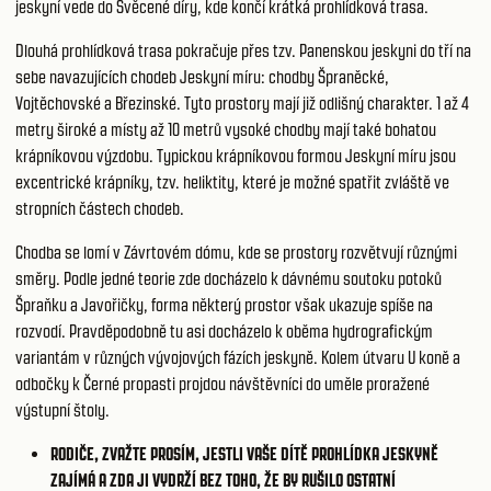
jeskyní vede do Svěcené díry, kde končí krátká prohlídková trasa.
Dlouhá prohlídková trasa pokračuje přes tzv. Panenskou jeskyni do tří na
sebe navazujících chodeb Jeskyní míru: chodby Špraněcké,
Vojtěchovské a Březinské. Tyto prostory mají již odlišný charakter. 1 až 4
metry široké a místy až 10 metrů vysoké chodby mají také bohatou
krápníkovou výzdobu. Typickou krápníkovou formou Jeskyní míru jsou
excentrické krápníky, tzv. heliktity, které je možné spatřit zvláště ve
stropních částech chodeb.
Chodba se lomí v Závrtovém dómu, kde se prostory rozvětvují různými
směry. Podle jedné teorie zde docházelo k dávnému soutoku potoků
Špraňku a Javořičky, forma některý prostor však ukazuje spíše na
rozvodí. Pravděpodobně tu asi docházelo k oběma hydrografickým
variantám v různých vývojových fázích jeskyně. Kolem útvaru U koně a
odbočky k Černé propasti projdou návštěvníci do uměle proražené
výstupní štoly.
RODIČE, ZVAŽTE PROSÍM, JESTLI VAŠE DÍTĚ PROHLÍDKA JESKYNĚ
ZAJÍMÁ A ZDA JI VYDRŽÍ BEZ TOHO, ŽE BY RUŠILO OSTATNÍ