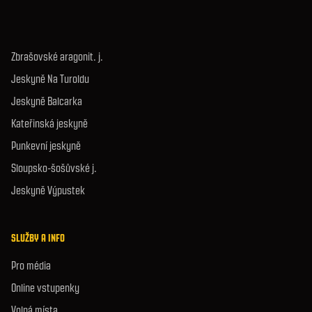
Zbrašovské aragonit. j.
Jeskyně Na Turoldu
Jeskyně Balcarka
Kateřinská jeskyně
Punkevní jeskyně
Sloupsko-šošůvské j.
Jeskyně Výpustek
SLUŽBY A INFO
Pro média
Online vstupenky
Volná místa