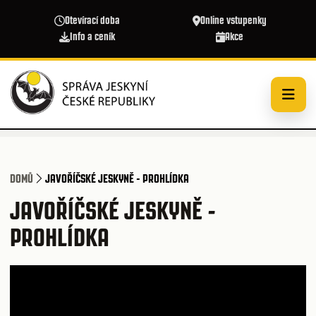
Přejít k hlavnímu obsahu
Otevírací doba
Online vstupenky
Info a ceník
Akce
DOMŮ
JAVOŘÍČSKÉ JESKYNĚ - PROHLÍDKA
JAVOŘÍČSKÉ JESKYNĚ -
PROHLÍDKA