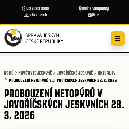
Přejít k hlavnímu obsahu
Otevírací doba
Online vstupenky
Info a ceník
Akce
DOMŮ
NAVŠTIVTE JESKYNĚ
JAVOŘÍČSKÉ JESKYNĚ
AKTUALITY
PROBOUZENÍ NETOPÝRŮ V JAVOŘÍČSKÝCH JESKYNÍCH 28. 3. 2026
PROBOUZENÍ NETOPÝRŮ V
JAVOŘÍČSKÝCH JESKYNÍCH 28.
3. 2026