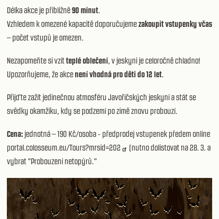
Délka akce je přibližně
90 minut
.
Vzhledem k omezené kapacitě doporučujeme
zakoupit vstupenky včas
– počet vstupů je omezen.
Nezapomeňte si vzít
teplé oblečení
, v jeskyni je celoročně chladno!
Upozorňujeme, že akce
není vhodná pro děti do 12 let
.
Přijďte zažít jedinečnou atmosféru Javoříčských jeskyní a stát se
svědky okamžiku, kdy se podzemí po zimě znovu probouzí.
Cena:
jednotná – 190 Kč/osoba - předprodej vstupenek předem online
portal.colosseum.eu/Tours?mrsid=202
(nutno dolistovat na 28. 3. a
vybrat "Probouzení netopýrů."