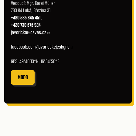
Vedoucí: Mgr. Karel Müller
783 24 Luká, Březina 31
+420 585 345 451
,
+420 730 575 924
javoricko@caves.cz
facebook.com/javoricskejeskyne
GPS: 49°40′13″N, 16°54′50″E
MAPA