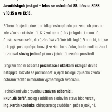
Javoříčských jeskyní – letos se uskuteční
28. března 2026
v 10:15 a ve 13:15.
Během této jedinečné prohlídky sestoupíte do podzemních prostor,
kde vám specialisté přiblíží život netopýrů v jeskyních i mimo ně.
Otevře se vám svět, který zůstává většině lidí skrytý. V období, kdy se
netopýři postupně probouzejí ze zimního spánku, budete mít možnost
pozorovat
stovky jedinců
přímo v jejich přirozeném prostředí.
Program doplní
odborná prezentace s ukázkami různých druhů
netopýrů
. Dozvíte se podrobnosti o jejich biologii, způsobu života i
ochraně těchto mimořádně významných živočichů.
Prohlídkami vás provedou
uznávaní odborníci:
RNDr. Jiří Šafář
, zoolog z Oddělení sledování stavu biodiverzity,
Ing. Martin Koudelka
, chiropterolog z Oddělení péče o jeskyně.