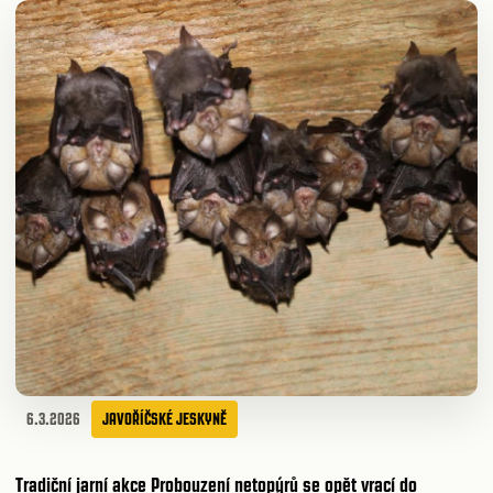
6.3.2026
JAVOŘÍČSKÉ JESKYNĚ
Tradiční jarní akce
Probouzení netopýrů
se opět vrací do